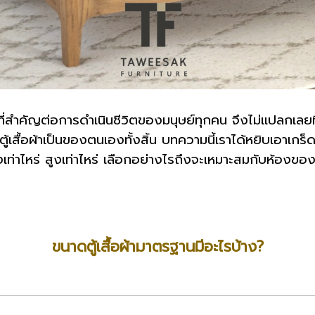
4 ที่สำคัญต่อการดำเนินชีวิตของมนุษย์ทุกคน จึงไม่แปลกเลยที่ใ
้เสื้อผ้าเป็นของตนเองทั้งสิ้น บทความนี้เราได้หยิบเอาเกร็ดค
งเท่าไหร่ สูงเท่าไหร่ เลือกอย่างไรถึงจะเหมาะสมกับห้องข
ขนาดตู้เสื้อผ้ามาตรฐานมีอะไรบ้าง?