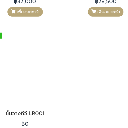
฿32,000
฿28,500
เพิ่มลงตะกร้า
เพิ่มลงตะกร้า
ชั้นวางทีวี LR001
฿0