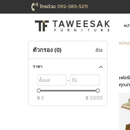
โทรด่วน
092-583-5211
หน้
หน้าแ
ตัวกรอง (
0
)
ล้าง
ราคา
เฟอร์
-
คุณภ
฿
0
฿
32000