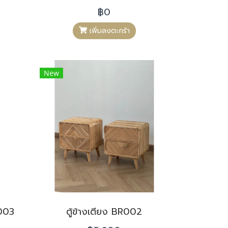
฿0
เพิ่มลงตะกร้า
New
R003
ตู้ข้างเตียง BR002