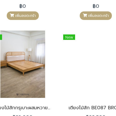
฿0
฿0
เพิ่มลงตะกร้า
เพิ่มลงตะกร้า
New
เตียงไม้สักกรุเบาะผสมหวาย velvet BR005
เตียงไม้สัก BE087 B