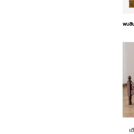
พบสิน
เต