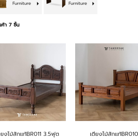
ค้า 7 ชิ้น
ียงไม้สักแท้BR011 3.5ฟุต
เตียงไม้สักแท้BR01