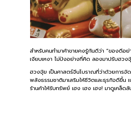
สำหรับคนทำมาค้าขายคงรู้กันดีว่า “ของดีอย่
เงียบเหงา ไม่ปังอย่างที่คิด ลองมาปรับฮวงจุ
ฮวงจุ้ย เป็นศาสตร์จีนโบราณที่ว่าด้วยการจ
พลังธรรมชาติมาเสริมให้ชีวิตและธุรกิจดีขึ้น เป
ร้านค้าให้รับทรัพย์ เฮง เฮง เฮง! มาดูเคล็ดล