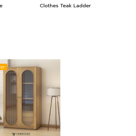
e
Clothes Teak Ladder
ler