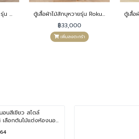
ตู้เสื้อผ้าไม้สักสไตล์ญี่ปุ่น รุ่น Kyoto WD089
ตู้เสื้อผ้าไม้สักบุหวายรุ่น Roku WD085
฿33,000
เพิ่มลงตะกร้า
นอนสีเขียว สไตล์
 เลือกต้นไม้แต่งห้องนอน
ัง
564