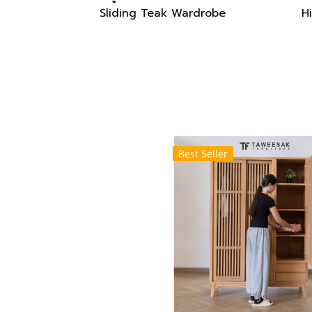
Sliding Teak Wardrobe
H
Best Seller