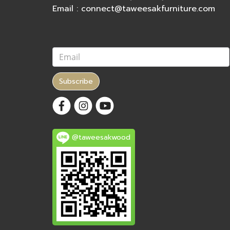
Email : connect@taweesakfurniture.com
Subscribe
@taweesakwood