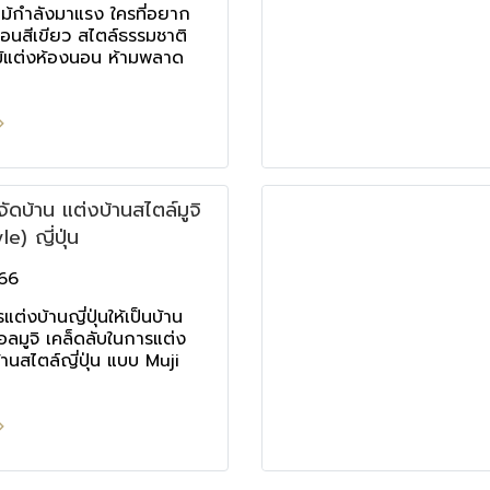
ไม้กำลังมาแรง ใครที่อยาก
อนสีเขียว สไตล์ธรรมชาติ
ม้แต่งห้องนอน ห้ามพลาด
ัดบ้าน แต่งบ้านสไตล์มูจิ
le) ญี่ปุ่น
566
รแต่งบ้านญี่ปุ่นให้เป็นบ้าน
มอลมูจิ เคล็ดลับในการแต่ง
บ้านสไตล์ญี่ปุ่น แบบ Muji