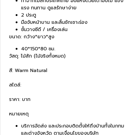
ทำจากไม้สักประเทศไทย อบแห้งด้วยเตาอบไม้ แข็ง
แรง ทนทาน ดูแลรักษาง่าย
2 ประตู
มือจับหน้าบาน และลิ้นชักเซาะร่อง
ชั้นวางซีดี / เครื่องเล่น
ขนาด: กว้าง*ยาว*สูง
40*150*80 ซม.
วัสดุ: ไม้สัก (ไม้จริงทั้งหมด)
สี: Warm Natural
สไตล์:
ราคา: บาท
หมายเหตุ
บริการจัดส่ง และประกอบติดตั้งให้ถึงบ้านทั้งในกทม
และต่างจังหวัด ตามเงื่อนไขของบริษัท