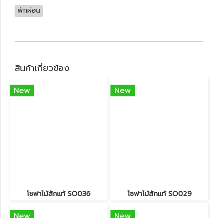
พักผ่อน
สินค้าเกี่ยวข้อง
New
New
โซฟาไม้สักแท้ SO036
โซฟาไม้สักแท้ SO029
New
New