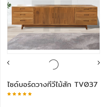
ไซด์บอร์ดวางทีวีไม้สัก TV037