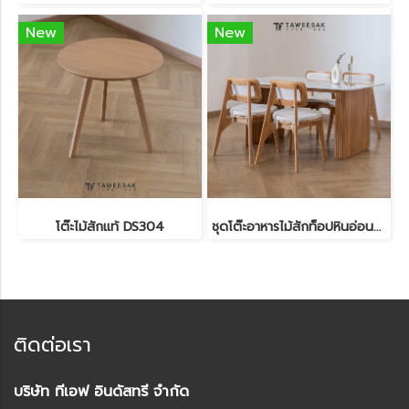
New
New
โต๊ะไม้สักแท้ DS304
ชุดโต๊ะอาหารไม้สักท็อปหินอ่อนสังเคราะห์ DS303
ติดต่อเรา
บริษัท ทีเอฟ อินดัสทรี จำกัด