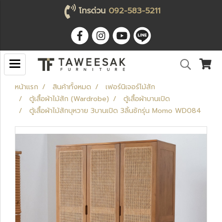
โทรด่วน
092-583-5211
หน้าแรก
สินค้าทั้งหมด
เฟอร์นิเจอร์ไม้สัก
ตู้เสื้อผ้าไม้สัก (Wardrobe)
ตู้เสื้อผ้าบานเปิด
ตู้เสื้อผ้าไม้สักบุหวาย 3บานเปิด 3ลิ้นชักรุ่น Momo WD084