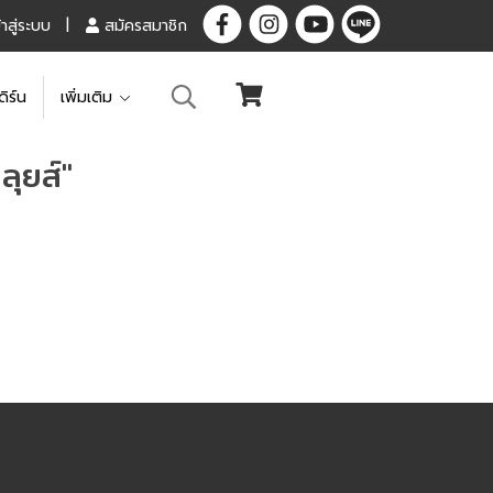
้าสู่ระบบ
สมัครสมาชิก
ดิร์น
เพิ่มเติม
ุยส์"