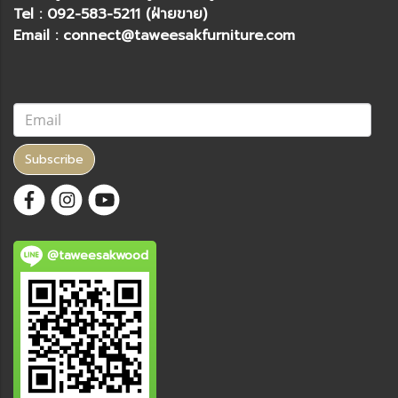
Tel : 092-583-5211 (ฝ่ายขาย)
Email : connect@taweesakfurniture.com
Subscribe
@taweesakwood