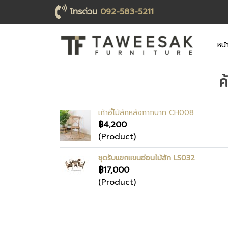
โทรด่วน
092-583-5211
หน้
ค
เก้าอี้ไม้สักหลังกากบาท CH008
฿4,200
(Product)
ชุดรับแขกแขนอ่อนไม้สัก LS032
฿17,000
(Product)