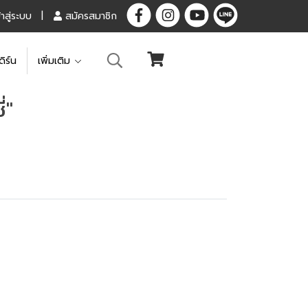
้าสู่ระบบ
สมัครสมาชิก
ดิร์น
เพิ่มเติม
่"