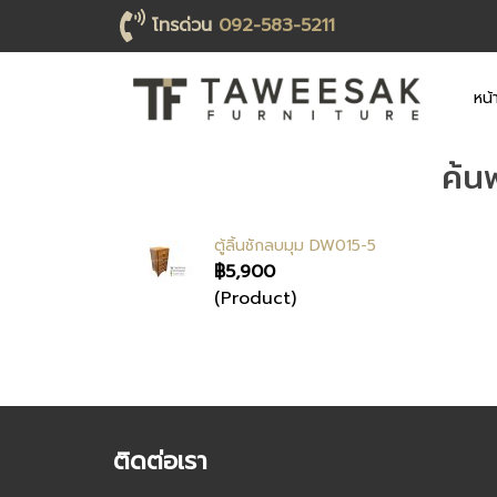
โทรด่วน
092-583-5211
หน้
ค้น
ตู้ลิ้นชักลบมุม DW015-5
฿5,900
(Product)
ติดต่อเรา