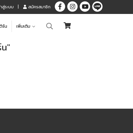
้าสู่ระบบ
สมัครสมาชิก
ดิร์น
เพิ่มเติม
์น"