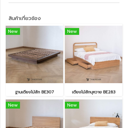
สินค้าเกี่ยวข้อง
New
New
ฐานเตียงไม้สัก BE307
เตียงไม้สักบุหวาย BE283
New
New