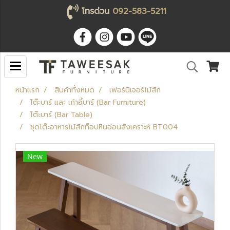
โทรด่วน
092-583-5211
หน้าแรก
สินค้าทั้งหมด
เฟอร์นิเจอร์ไม้สัก
โต๊ะบาร์ และ เก้าอี้บาร์ (Bar Furniture)
โต๊ะบาร์ (Bar Table)
ชุดโต๊ะอาหารไม้สักท็อปหินอ่อนสังเคราะห์ BT004
New