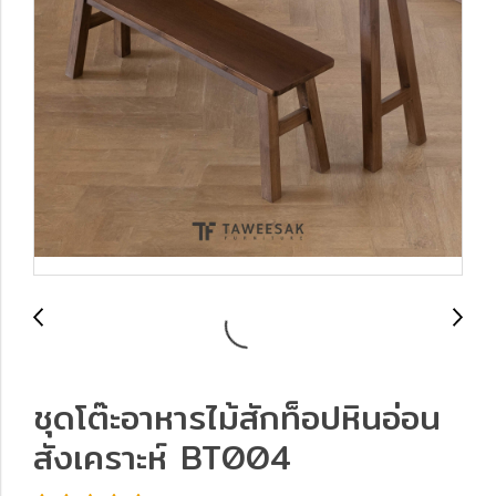
ชุดโต๊ะอาหารไม้สักท็อปหินอ่อน
สังเคราะห์ BT004