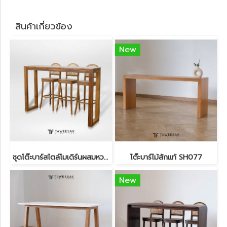
สินค้าเกี่ยวข้อง
New
ชุดโต๊ะบาร์สไตล์โมเดิร์นผสมหวาย BT002
โต๊ะบาร์ไม้สักแท้ SH077
New