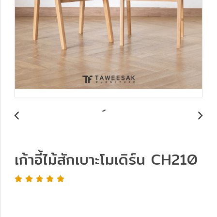
เก้าอี้ไม้สักเบาะโมเดิร์น CH210