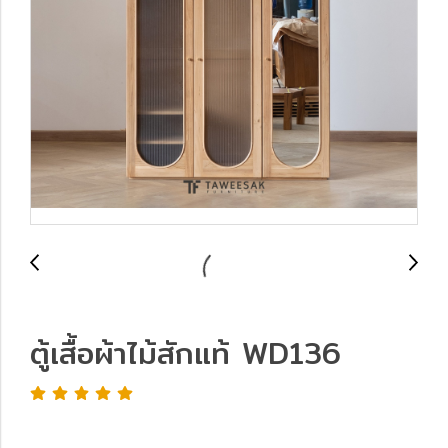
ตู้เสื้อผ้าไม้สักแท้ WD136