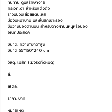
ทนทาน ดูแลรักษาง่าย
กระจกเงา สำหรับแต่งตัว
ราวแขวนเสื้อสแตนเลส
มือจับหน้าบาน และลิ้นชักเซาะร่อง
ชั้นวางของด้านบน สำหรับวางผ้าขนหนูหรือของ
อเนกประสงค์
ขนาด: กว้าง*ยาว*สูง
ขนาด 55*150*240 cm
วัสดุ: ไม้สัก (ไม้จริงทั้งหมด)
สี:
สไตล์:
ราคา: บาท
หมายเหตุ