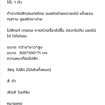
โต๊ะ: 1 ตัว
ทำจากไม้สักประเทศไทย อบแห้งด้วยเตาอบไม้ แข็งแรง
ทนทาน ดูแลรักษาง่าย
ไม้สักแท้ เกรดเอ หายห่วงเรื่องไม้ชื้น ปลวกไม่กิน มอดไม่
ไต่ ไรไม่ตอม
ขนาด: กว้าง*ยาว*สูง
ขนาด 300*100*71 cm.
ความหนาท๊อปไม้สัก :
วัสดุ: ไม้สัก (ไม้จริงทั้งหมด)
สี: ดำ
สไตล์: โมเดิร์น
หมายเหตุ