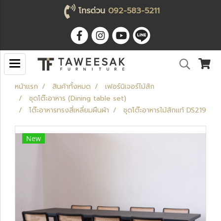
โทรด่วน
092-583-5211
หน้าแรก
สินค้าทั้งหมด
เฟอร์นิเจอร์ไม้สัก
ชุดโต๊ะอาหาร (Dining table set)
โต๊ะอาหารทรงสี่เหลี่ยมผืนผ้า
ชุดโต๊ะอาหารไม้สักแท้ DS219
New