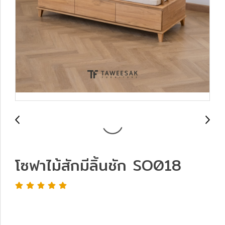
โซฟาไม้สักมีลิ้นชัก SO018