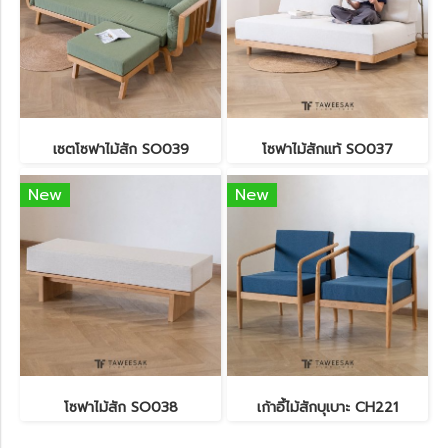
เซตโซฟาไม้สัก SO039
โซฟาไม้สักแท้ SO037
New
New
โซฟาไม้สัก SO038
เก้าอี้ไม้สักบุเบาะ CH221