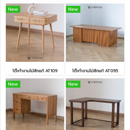
New
New
โต๊ะทำงานไม้สักแท้ AT109
โต๊ะทำงานไม้สักแท้ AT095
New
New