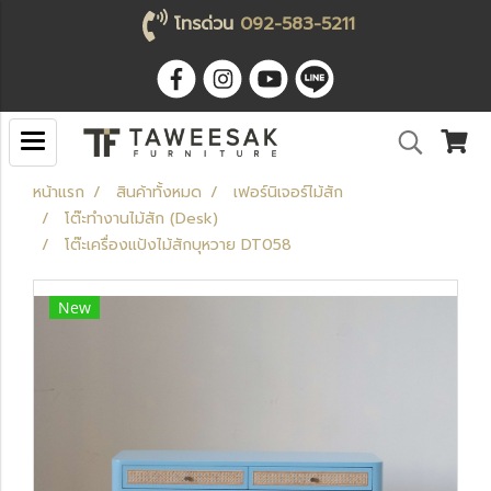
โทรด่วน
092-583-5211
หน้าแรก
สินค้าทั้งหมด
เฟอร์นิเจอร์ไม้สัก
โต๊ะทำงานไม้สัก (Desk)
โต๊ะเครื่องแป้งไม้สักบุหวาย DT058
New