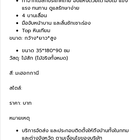
ทำจากไม้สักประเทศไทย อบแห้งด้วยเตาอบไม้ แข็ง
แรง ทนทาน ดูแลรักษาง่าย
4 บานเลื่อน
มือจับหน้าบาน และลิ้นชักเซาะร่อง
Top หินเทียม
ขนาด: กว้าง*ยาว*สูง
ขนาด 35*180*90 ซม
วัสดุ: ไม้สัก (ไม้จริงทั้งหมด)
สี: มะฮอกกานี
สไตล์:
ราคา: บาท
หมายเหตุ
บริการจัดส่ง และประกอบติดตั้งให้ถึงบ้านทั้งในกทม
และต่างจังหวัด ตามเงื่อนไขของบริษัท