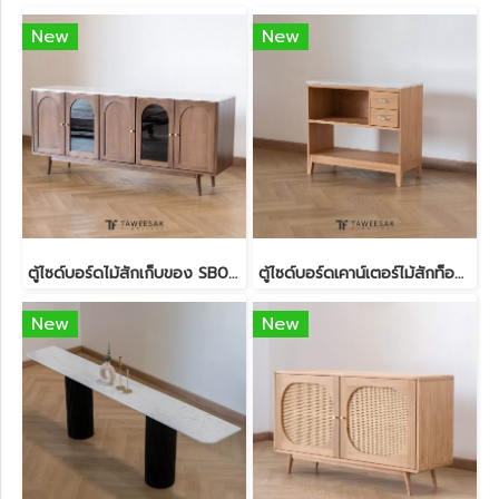
New
New
ตู้ไซด์บอร์ดไม้สักเก็บของ SB067
ตู้ไซด์บอร์ดเคาน์เตอร์ไม้สักท็อปหินอ่อน SB063
New
New