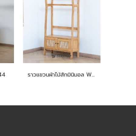
44
ราวแขวนผ้าไม้สักมินิมอล WD118