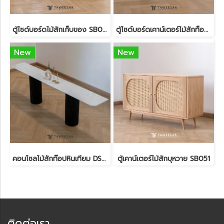
ตู้ไซด์บอร์ดไม้สักเก็บของ SB067
ตู้ไซด์บอร์ดเคาน์เตอร์ไม้สักท็อปหินอ่อน SB063
New
New
คอนโซลไม้สักท๊อปหินเทียม DS202
ตู้เคาน์เตอร์ไม้สักบุหวาย SB051
ติดต่อเรา