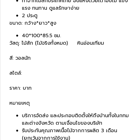
ทำจากไม้สักประเทศไทย อบแห้งด้วยเตาอบไม้ แข็ง
แรง ทนทาน ดูแลรักษาง่าย
2 ประตู
ขนาด: กว้าง*ยาว*สูง
40*100*85.5 ซม.
วัสดุ: ไม้สัก (ไม้จริงทั้งหมด) หินอ่อนเทียม
สี: วอลนัท
สไตล์:
ราคา: บาท
หมายเหตุ
บริการจัดส่ง และประกอบติดตั้งให้ถึงบ้านทั้งในกทม
และต่างจังหวัด ตามเงื่อนไขของบริษัท
รับประกันคุณภาพเนื้อไม้จากการผลิต 3 เดือน
(ยกเว้นจากการใช้งาน)