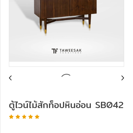
ตู้ไวน์ไม้สักท็อปหินอ่อน SB042