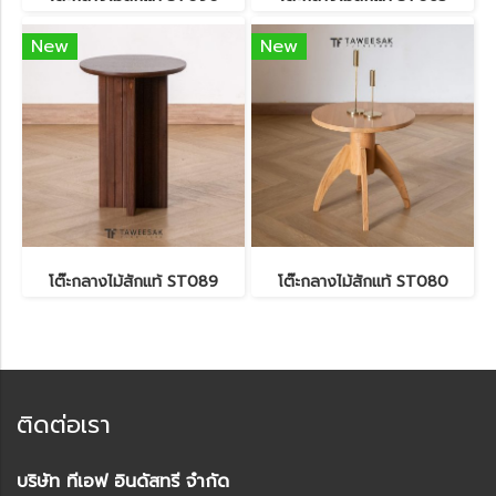
New
New
โต๊ะกลางไม้สักแท้ ST089
โต๊ะกลางไม้สักแท้ ST080
ติดต่อเรา
บริษัท ทีเอฟ อินดัสทรี จำกัด