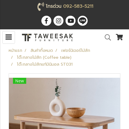
โทรด่วน
092-583-5211
หน้าแรก
สินค้าทั้งหมด
เฟอร์นิเจอร์ไม้สัก
โต๊ะกลางไม้สัก (Coffee table)
โต๊ะกลางไม้สักแท้มินิมอล ST031
New