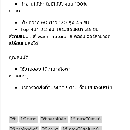
ทำงานไม้สัก ไม่มีไม้อัดผสม 100%
ขนาด
โต๊ะ กว้าง 60 ยาว 120 สูง 45 ซม.
Top หนา 2.2 ซม. เสริมขอบหนา 3.5 ซม
สีตามแบบ : สี warm natural สีเฟอร์นิเจอร์สามารถ
เปลี่ยนแปลงได้
คุณสมบัติ
ใช้วางของ โต๊ะกลางโซฟา
หมายเหตุ
บริการจัดส่งทั่วประเทศ ! ตามเงื่อนไขของบริษัท
โต๊ะ
โต๊ะกลาง
โต๊ะกลางไม้สัก
โต๊ะกลางไม้สักแท้
โต๊ะวางโทรศัพท์
โต๊ะกาแฟ
โต๊ะกลางไม้สักโมเดิร์น