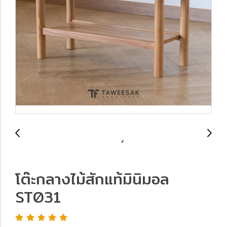
โต๊ะกลางไม้สักแท้มินิมอล
ST031