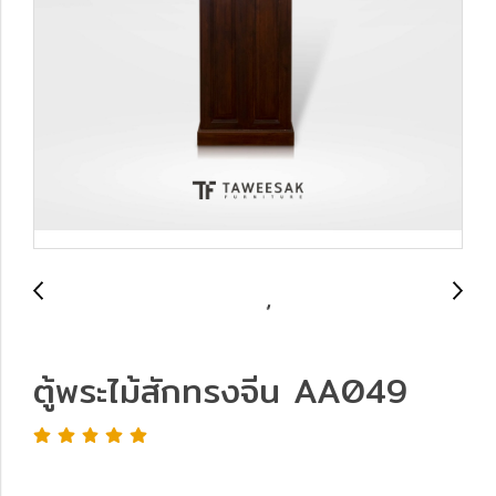
ตู้พระไม้สักทรงจีน AA049