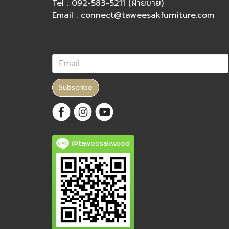
Tel : 092-583-5211 (ฝ่ายขาย)
Email : connect@taweesakfurniture.com
Subscribe
@taweesakwood