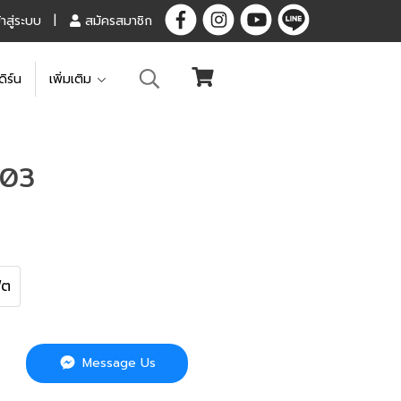
้าสู่ระบบ
สมัครสมาชิก
ดิร์น
เพิ่มเติม
103
ุต
Message Us