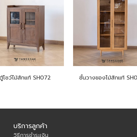
ตู้โชว์ไม้สักแท้ SH072
ชั้นวางของไม้สักแท้ S
บริการลูกค้า
วิธีการชำระเงิน