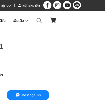
้าสู่ระบบ
สมัครสมาชิก
ดิร์น
เพิ่มเติม
1
ุต
Message Us