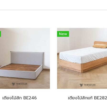
New
เตียงไม้สัก BE246
เตียงไม้สักแท้ BE28