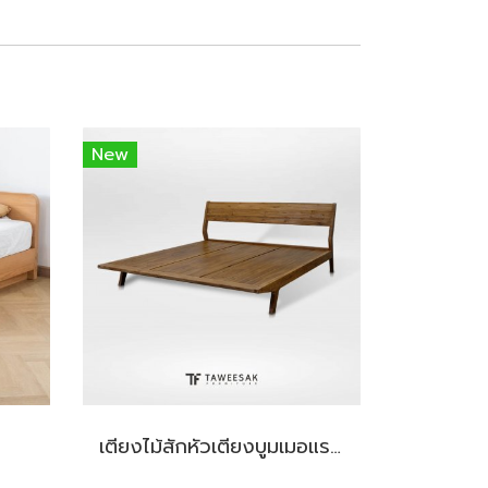
New
2
เตียงไม้สักหัวเตียงบูมเมอแรง BE116