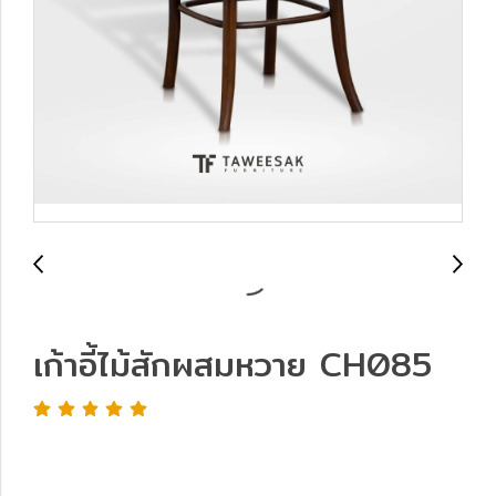
เก้าอี้ไม้สักผสมหวาย CH085