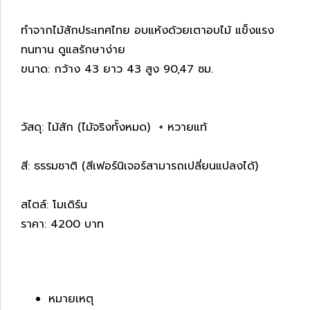
ทำจากไม้สักประเทศไทย อบแห้งด้วยเตาอบไม้ แข็งแรง
ทนทาน ดูแลรักษาง่าย
ขนาด: กว้าง 43 ยาว 43 สูง 90,47 ซม.
วัสดุ: ไม้สัก (ไม้จริงทั้งหมด) + หวายแท้
สี: ธรรมชาติ (สีเฟอร์นิเจอร์สามารถเปลี่ยนแปลงได้)
สไตล์: โมเดิร์น
ราคา: 4200 บาท
หมายเหตุ