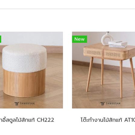
New
้าอี้สตูลไม้สักแท้ CH222
โต๊ะทำงานไม้สักแท้ AT