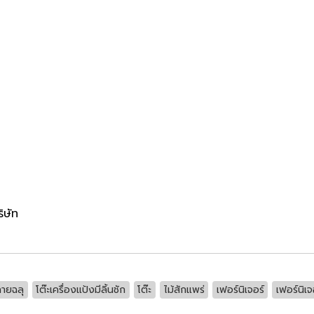
้
ิษัท
ลายฉลุ
โต๊ะเครื่องแป้งมีลิ้นชัก
โต๊ะ
ไม้สักแพร่
เฟอร์นิเจอร์
เฟอร์นิเจ