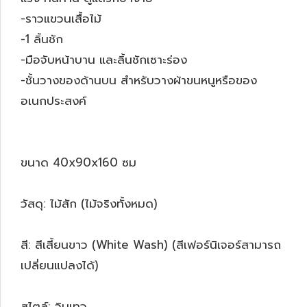
-ราวแขวนเสื้อไม้
-1 ลิ้นชัก
-มือจับหน้าบาน และลิ้นชักเซาะร่อง
-ชั้นวางของด้านบน สำหรับวางผ้าขนหนูหรือของ
อเนกประสงค์
ขนาด 40x90x160 ซม
วัสดุ: ไม้สัก (ไม้จริงทั้งหมด)
สี: สีเสี้ยนขาว (White Wash) (สีเฟอร์นิเจอร์สามารถ
เปลี่ยนแปลงได้)
สไตล์: วินเทจ