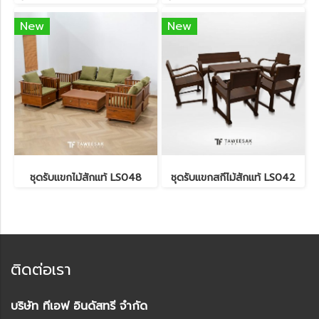
New
New
ชุดรับแขกไม้สักแท้ LS048
ชุดรับแขกสกีไม้สักแท้ LS042
ติดต่อเรา
บริษัท ทีเอฟ อินดัสทรี จำกัด