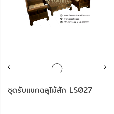
ชุดรับแขกฉลุไม้สัก LS027