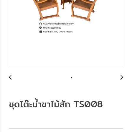
ชุดโต๊ะน้ำชาไม้สัก TS008