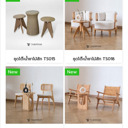
ชุดโต๊ะน้ำชาไม้สัก TS015
ชุดโต๊ะน้ำชาไม้สัก TS018
New
New