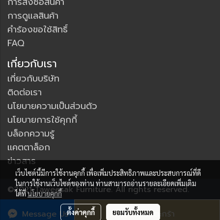
การสั่งซื้อสินค้า
การดูแลสินค้า
คำร้องขอใช้สิทธิ์
FAQ
เกี่ยวกับเรา
เกี่ยวกับบริษัท
ติดต่อเรา
นโยบายความเป็นส่วนตัว
นโยบายการใช้คุกกี้
บล็อกความรู้
แคตตาล็อก
ข่าวสาร
เว็บไซต์นี้มีการใช้งานคุกกี้ เพื่อเพิ่มประสิทธิภาพและประสบการณ์ที่ดี
ในการใช้งานเว็บไซต์ของท่าน ท่านสามารถอ่านรายละเอียดเพิ่มเติม
©2021 Taweesak Furniture. All rights reserved.
ได้ที่
นโยบายคุกกี้
ผู้เข้าชมวันนี้
5,219
ตั้งค่าคุกกี้
ยอมรับทั้งหมด
Message Us
เพิ่มลงตะกร้า