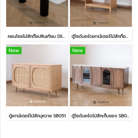
คอนโซลไม้สักท๊อปหินเทียม DS202
ตู้ไซด์บอร์ดเคาน์เตอร์ไม้สักท็อปหินอ่อน SB063
New
New
ตู้เคาน์เตอร์ไม้สักบุหวาย SB051
ตู้ไซด์บอร์ดไม้สักเก็บของ SB067