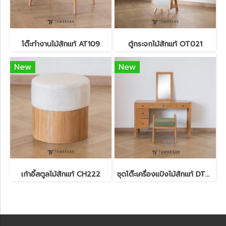
โต๊ะทำงานไม้สักแท้ AT109
ตู้กระจกไม้สักแท้ OT021
New
New
เก้าอี้สตูลไม้สักแท้ CH222
ชุดโต๊ะเครื่องแป้งไม้สักแท้ DT061