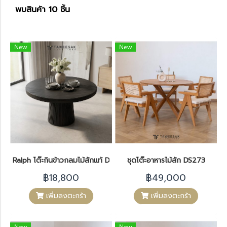
พบสินค้า 10 ชิ้น
New
New
Ralph โต๊ะกินข้าวกลมไม้สักแท้ DS281
ชุดโต๊ะอาหารไม้สัก DS273
฿18,800
฿49,000
เพิ่มลงตะกร้า
เพิ่มลงตะกร้า
New
New