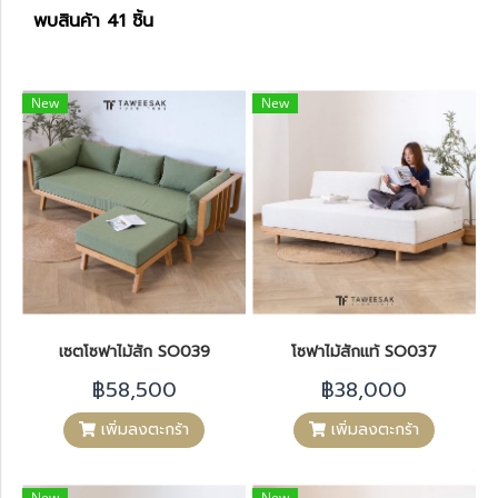
พบสินค้า 41 ชิ้น
New
New
เซตโซฟาไม้สัก SO039
โซฟาไม้สักแท้ SO037
฿58,500
฿38,000
เพิ่มลงตะกร้า
เพิ่มลงตะกร้า
New
New