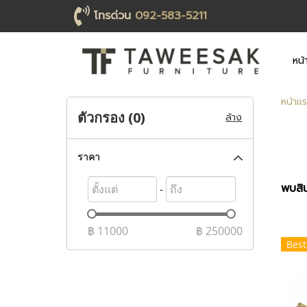
โทรด่วน
092-583-5211
หน้
หน้าแ
ตัวกรอง (
0
)
ล้าง
ราคา
พบสิน
-
฿
11000
฿
250000
Best