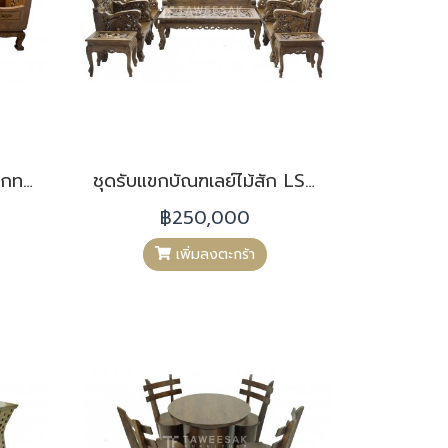
ชุดรับแขกโดนัทแกะลายฟักทอง LS008
ชุดรับแขกบัณฑเลย์ไม้สัก LS007
฿250,000
เพิ่มลงตะกร้า